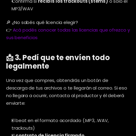
Confirmá si 
recibís los trackouts (stems)
 o solo el 
MP3/WAV
🔎 ¿No sabés qué licencia elegir?
👉 
Acá podés conocer todas las licencias que ofrezco y 
sus beneficios
📩 3. Pedí que te envíen todo 
legalmente
Una vez que compres, obtendrás un botón de 
descarga de tus archivos o te llegarán al correo. Si eso 
no llegara a ocurrir, contacta al productor y él deberá 
enviarte:
El beat en el formato acordado (.MP3, .WAV, 
trackouts)
El 
contrato de licencia firmado