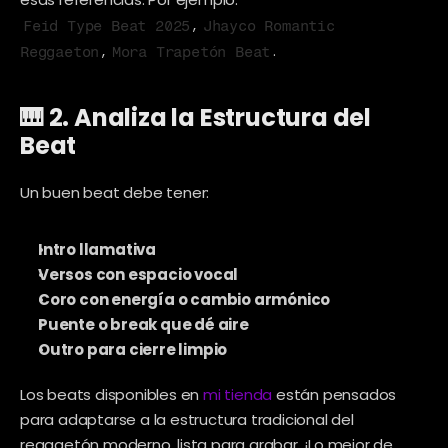
, 
Feid Type Beat 2025
Jhayco Romantic 
, 
.
Reggaeton
Mora Trapetón Beat
🎹 2. Analiza la Estructura del 
Beat
Un buen beat debe tener:
Intro llamativa
Versos con espacio vocal
Coro con energía o cambio armónico
Puente o break que dé aire
Outro para cierre limpio
Los beats disponibles en 
mi tienda
 están pensados 
para adaptarse a la estructura tradicional del 
reggaetón moderno, lista para grabar. ¡Lo mejor de 